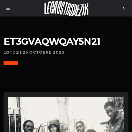
menu
chevron_right
ET3GVAQWQAY5N21
LGTDZ | 25 OCTOBRE 2023