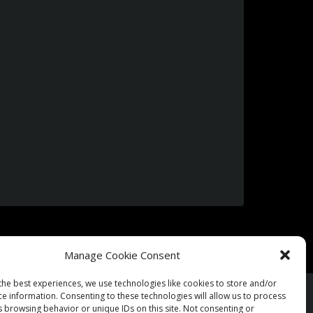
Musiques Du Monde […]
Manage Cookie Consent
the best experiences, we use technologies like cookies to store and/or
ce information. Consenting to these technologies will allow us to process
s browsing behavior or unique IDs on this site. Not consenting or