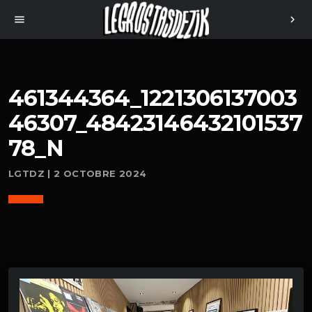
menu
chevron_right
461344364_1221306137003
46307_48423146432101537
78_N
LGTDZ | 2 OCTOBRE 2024