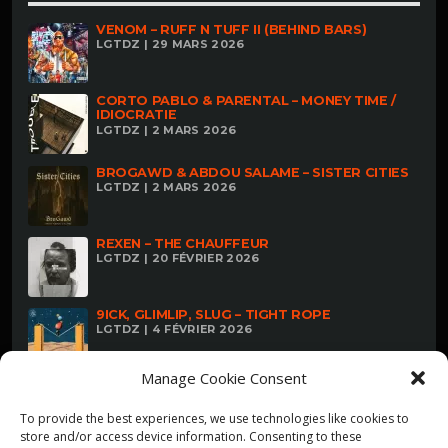
VENOM – RUFF N TUFF II (BEHIND BARS)
LGTDZ | 29 MARS 2026
CORTO PABLO & PARENTAL – MONEY TIME /
IDIOCRATIE
LGTDZ | 2 MARS 2026
BROGAWD & ABDOU SALAME – SISTER CITIES
LGTDZ | 2 MARS 2026
REXEN – THE CHAUFFEUR
LGTDZ | 20 FÉVRIER 2026
9ICK, GLIMLIP, SLUG – TIGHT ROPE
LGTDZ | 4 FÉVRIER 2026
Manage Cookie Consent
To provide the best experiences, we use technologies like cookies to
store and/or access device information. Consenting to these