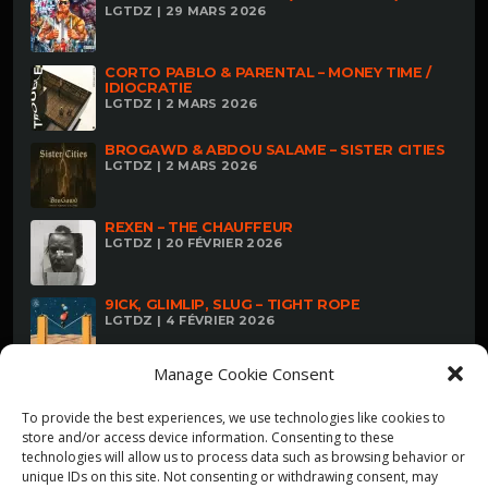
LGTDZ | 29 MARS 2026
CORTO PABLO & PARENTAL – MONEY TIME /
IDIOCRATIE
LGTDZ | 2 MARS 2026
BROGAWD & ABDOU SALAME – SISTER CITIES
LGTDZ | 2 MARS 2026
REXEN – THE CHAUFFEUR
LGTDZ | 20 FÉVRIER 2026
9ICK, GLIMLIP, SLUG – TIGHT ROPE
LGTDZ | 4 FÉVRIER 2026
Manage Cookie Consent
To provide the best experiences, we use technologies like cookies to
store and/or access device information. Consenting to these
technologies will allow us to process data such as browsing behavior or
unique IDs on this site. Not consenting or withdrawing consent, may