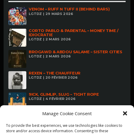
VENOM – RUFF N TUFF II (BEHIND BARS)
LGTDZ | 29 MARS 2026
CORTO PABLO & PARENTAL – MONEY TIME /
IDIOCRATIE
LGTDZ | 2 MARS 2026
BROGAWD & ABDOU SALAME – SISTER CITIES
LGTDZ | 2 MARS 2026
REXEN – THE CHAUFFEUR
LGTDZ | 20 FÉVRIER 2026
9ICK, GLIMLIP, SLUG – TIGHT ROPE
LGTDZ | 4 FÉVRIER 2026
Manage Cookie Consent
To provide the best experiences, we use technologies like cookies to
store and/or access device information. Consenting to these