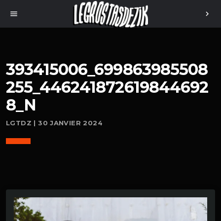
menu
chevron_right
393415006_699863985508
255_446241872619844692
8_N
LGTDZ | 30 JANVIER 2024