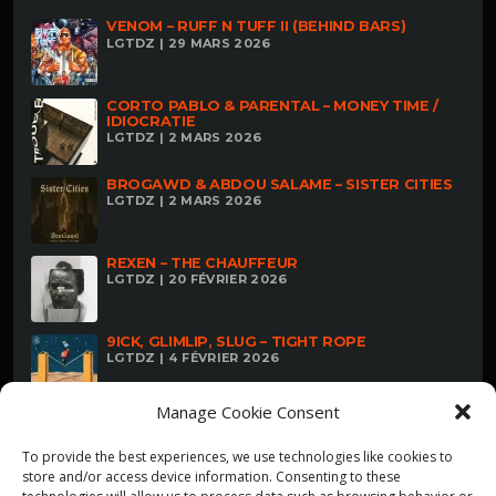
VENOM – RUFF N TUFF II (BEHIND BARS)
LGTDZ | 29 MARS 2026
CORTO PABLO & PARENTAL – MONEY TIME /
IDIOCRATIE
LGTDZ | 2 MARS 2026
BROGAWD & ABDOU SALAME – SISTER CITIES
LGTDZ | 2 MARS 2026
REXEN – THE CHAUFFEUR
LGTDZ | 20 FÉVRIER 2026
9ICK, GLIMLIP, SLUG – TIGHT ROPE
LGTDZ | 4 FÉVRIER 2026
Manage Cookie Consent
To provide the best experiences, we use technologies like cookies to
store and/or access device information. Consenting to these