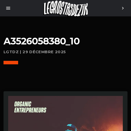
menu
chevron_right
A3526058380_10
LGTDZ | 29 DÉCEMBRE 2025