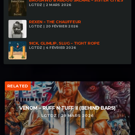
BROGAWD & ABDOU SALAME – SISTER CITIES
LGTDZ | 2 MARS 2026
REXEN – THE CHAUFFEUR
LGTDZ | 20 FÉVRIER 2026
9ICK, GLIMLIP, SLUG – TIGHT ROPE
LGTDZ | 4 FÉVRIER 2026
RELATED
VENOM – RUFF N TUFF II (BEHIND BARS)
LGTDZ | 29 MARS 2026