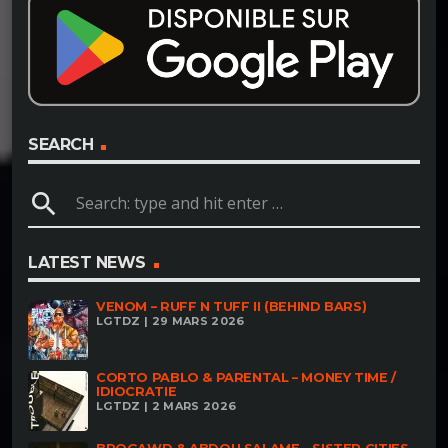
SEARCH
search
LATEST NEWS
VENOM – RUFF N TUFF II (BEHIND BARS)
LGTDZ | 29 MARS 2026
CORTO PABLO & PARENTAL – MONEY TIME /
IDIOCRATIE
LGTDZ | 2 MARS 2026