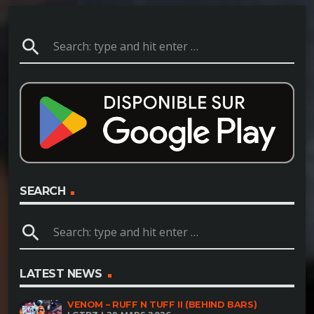
search
SEARCH
search
LATEST NEWS
VENOM – RUFF N TUFF II (BEHIND BARS)