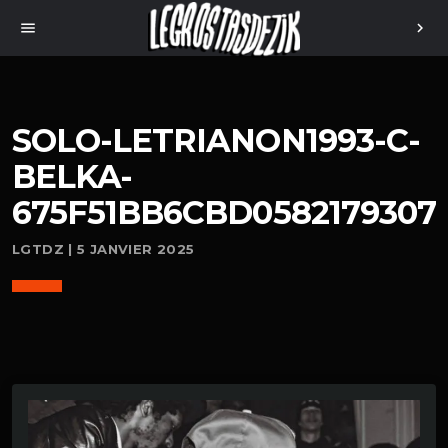
menu
chevron_right
SOLO-LETRIANON1993-C-
BELKA-
675F51BB6CBD0582179307
LGTDZ | 5 JANVIER 2025