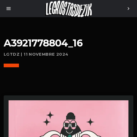
menu
chevron_right
A3921778804_16
LGTDZ | 11 NOVEMBRE 2024