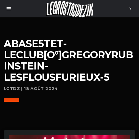
menu
chevron_right
ABASE5TET-
LECLUB[O°]GREGORYRUB
INSTEIN-
LESFLOUSFURIEUX-5
LGTDZ | 18 AOÛT 2024