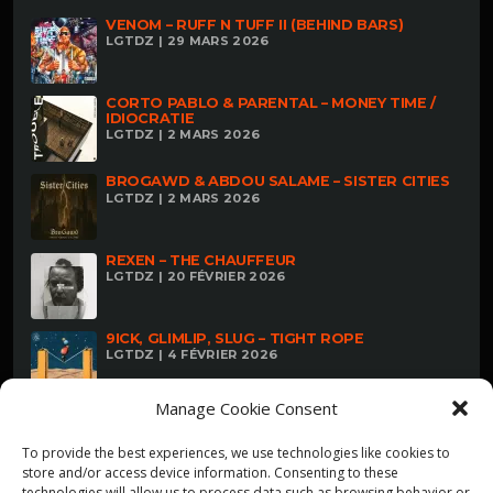
VENOM – RUFF N TUFF II (BEHIND BARS)
LGTDZ | 29 MARS 2026
CORTO PABLO & PARENTAL – MONEY TIME /
IDIOCRATIE
LGTDZ | 2 MARS 2026
BROGAWD & ABDOU SALAME – SISTER CITIES
LGTDZ | 2 MARS 2026
REXEN – THE CHAUFFEUR
LGTDZ | 20 FÉVRIER 2026
9ICK, GLIMLIP, SLUG – TIGHT ROPE
LGTDZ | 4 FÉVRIER 2026
Manage Cookie Consent
To provide the best experiences, we use technologies like cookies to
store and/or access device information. Consenting to these
technologies will allow us to process data such as browsing behavior or