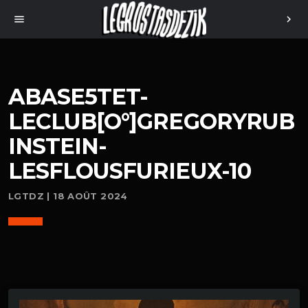
menu
chevron_right
ABASE5TET-
LECLUB[O°]GREGORYRUB
INSTEIN-
LESFLOUSFURIEUX-10
LGTDZ | 18 AOÛT 2024