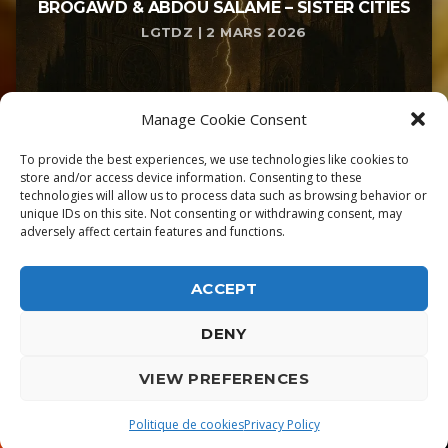
BROGAWD & ABDOU SALAME – SISTER CITIES
LGTDZ | 2 MARS 2026
Manage Cookie Consent
To provide the best experiences, we use technologies like cookies to
store and/or access device information. Consenting to these
technologies will allow us to process data such as browsing behavior or
unique IDs on this site. Not consenting or withdrawing consent, may
adversely affect certain features and functions.
ACCEPT
DENY
ALPHA DIALLO - TOUS DROITS RESERVES
VIEW PREFERENCES
LGTDZ
play_arrow
playlist_play
Politique de cookies
Privacy Policy
HAPHDUZN & DIMITRY KILLSTORM: T.O.F.U. (FEAT. SLUG)