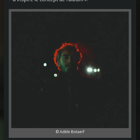
© Adèle Botaerf