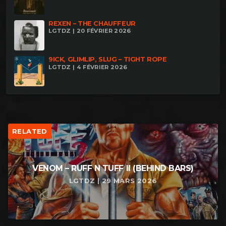
REXEN – THE CHAUFFEUR
LGTDZ | 20 FÉVRIER 2026
9ICK, GLIMLIP, SLUG – TIGHT ROPE
LGTDZ | 4 FÉVRIER 2026
RELATED
VENOM – RUFF N TUFF II (BEHIND BARS)
LGTDZ | 29 MARS 2026