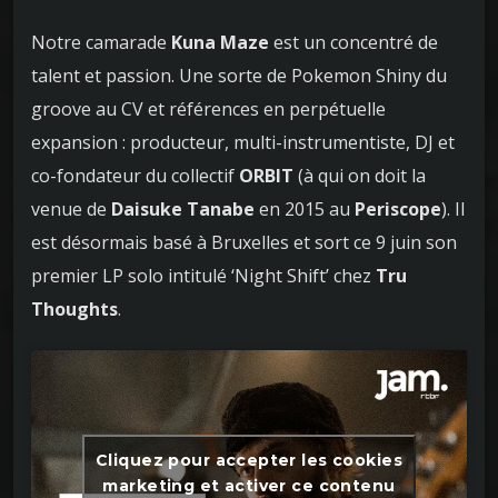
Notre camarade
Kuna Maze
est un concentré de
talent et passion. Une sorte de Pokemon Shiny du
groove au CV et références en perpétuelle
expansion : producteur, multi-instrumentiste, DJ et
co-fondateur du collectif
ORBIT
(à qui on doit la
venue de
Daisuke Tanabe
en 2015 au
Periscope
). Il
est désormais basé à Bruxelles et sort ce 9 juin son
premier LP solo intitulé ‘Night Shift’ chez
Tru
Thoughts
.
Cliquez pour accepter les cookies
marketing et activer ce contenu