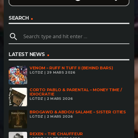
SEARCH
search
LATEST NEWS
VENOM – RUFF N TUFF II (BEHIND BARS)
LGTDZ | 29 MARS 2026
CORTO PABLO & PARENTAL – MONEY TIME /
IDIOCRATIE
LGTDZ | 2 MARS 2026
BROGAWD & ABDOU SALAME – SISTER CITIES
LGTDZ | 2 MARS 2026
REXEN – THE CHAUFFEUR