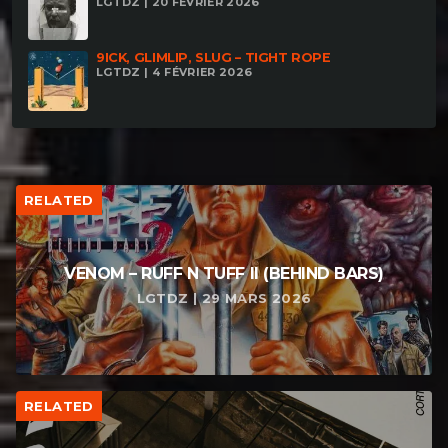
LGTDZ | 20 FÉVRIER 2026
9ICK, GLIMLIP, SLUG – TIGHT ROPE
LGTDZ | 4 FÉVRIER 2026
RELATED
VENOM – RUFF N TUFF II (BEHIND BARS)
LGTDZ | 29 MARS 2026
RELATED