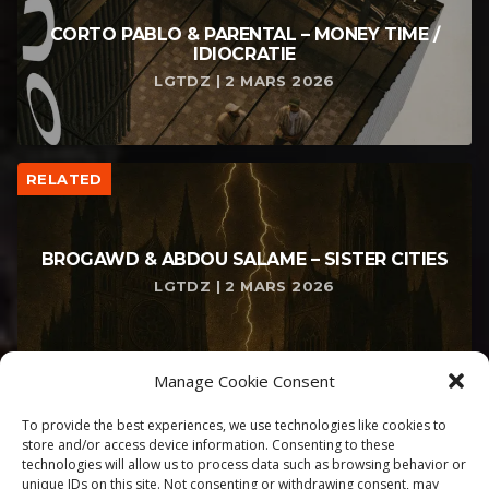
CORTO PABLO & PARENTAL – MONEY TIME /
IDIOCRATIE
LGTDZ | 2 MARS 2026
RELATED
BROGAWD & ABDOU SALAME – SISTER CITIES
LGTDZ | 2 MARS 2026
Manage Cookie Consent
To provide the best experiences, we use technologies like cookies to
store and/or access device information. Consenting to these
technologies will allow us to process data such as browsing behavior or
unique IDs on this site. Not consenting or withdrawing consent, may