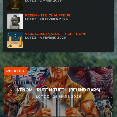
LGTDZ | 2 MARS 2026
REXEN – THE CHAUFFEUR
LGTDZ | 20 FÉVRIER 2026
9ICK, GLIMLIP, SLUG – TIGHT ROPE
LGTDZ | 4 FÉVRIER 2026
RELATED
VENOM – RUFF N TUFF II (BEHIND BARS)
LGTDZ | 29 MARS 2026