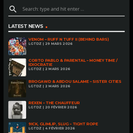
search
LATEST NEWS
VENOM – RUFF N TUFF II (BEHIND BARS)
LGTDZ | 29 MARS 2026
CORTO PABLO & PARENTAL – MONEY TIME /
IDIOCRATIE
LGTDZ | 2 MARS 2026
BROGAWD & ABDOU SALAME – SISTER CITIES
LGTDZ | 2 MARS 2026
REXEN – THE CHAUFFEUR
LGTDZ | 20 FÉVRIER 2026
9ICK, GLIMLIP, SLUG – TIGHT ROPE
LGTDZ | 4 FÉVRIER 2026