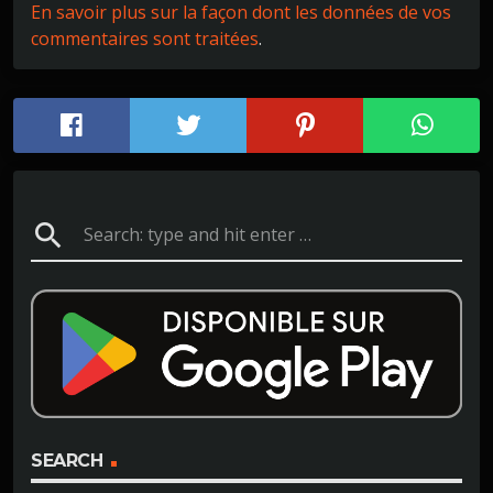
En savoir plus sur la façon dont les données de vos
re
commentaires sont traitées
.
de
fai
re
gli
ss
er
search
la
fin
de
se
ma
ine
.
SEARCH