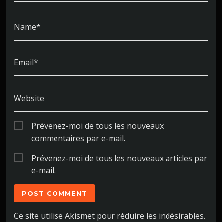
é
R
s
ALI
c
AS
Name*
pr
o
NI
oje
GE
u
L
ts,
Email*
v
XA
La
VIE
ri
R,
dy
r
OR
Website
Lu
IGI
ic
NA
ck
i :
IRE
Prévenez-moi de tous les nouveaux
est
DE
commentaires par e-mail.
M
un
OU
Prévenez-moi de tous les nouveaux articles par
e
NT
e-mail.
AI
bel
N
le
VIE
W.
ma
Ce site utilise Akismet pour réduire les indésirables.
niè