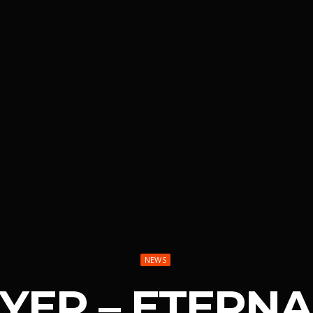
NEWS
YER – ETERNA