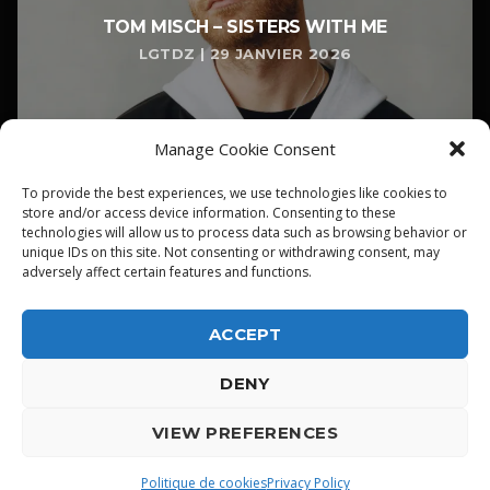
TOM MISCH – SISTERS WITH ME
LGTDZ | 29 JANVIER 2026
Manage Cookie Consent
To provide the best experiences, we use technologies like cookies to
store and/or access device information. Consenting to these
technologies will allow us to process data such as browsing behavior or
unique IDs on this site. Not consenting or withdrawing consent, may
adversely affect certain features and functions.
ACCEPT
DENY
ALPHA DIALLO - TOUS DROITS RESERVES
VIEW PREFERENCES
LGTDZ
play_arrow
playlist_play
Politique de cookies
Privacy Policy