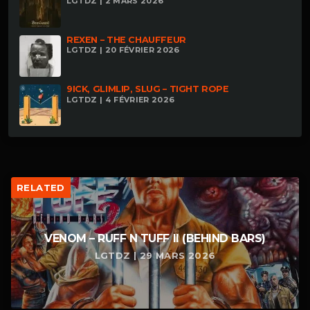
LGTDZ | 2 MARS 2026
REXEN – THE CHAUFFEUR
LGTDZ | 20 FÉVRIER 2026
9ICK, GLIMLIP, SLUG – TIGHT ROPE
LGTDZ | 4 FÉVRIER 2026
RELATED
VENOM – RUFF N TUFF II (BEHIND BARS)
LGTDZ | 29 MARS 2026