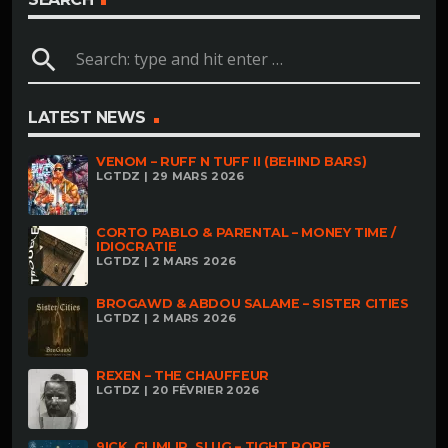
search
LATEST NEWS
VENOM – RUFF N TUFF II (BEHIND BARS)
LGTDZ | 29 MARS 2026
CORTO PABLO & PARENTAL – MONEY TIME /
IDIOCRATIE
LGTDZ | 2 MARS 2026
BROGAWD & ABDOU SALAME – SISTER CITIES
LGTDZ | 2 MARS 2026
REXEN – THE CHAUFFEUR
LGTDZ | 20 FÉVRIER 2026
9ICK, GLIMLIP, SLUG – TIGHT ROPE