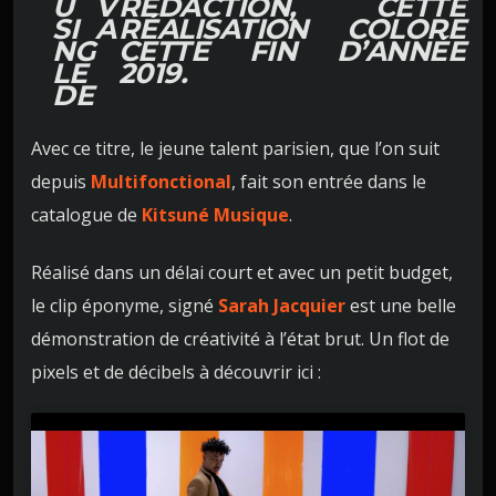
U
V
RÉDACTION, CETTE
SI
A
RÉALISATION COLORE
NG
CETTE FIN D’ANNÉE
LE
2019.
DE
Avec ce titre, le jeune talent parisien, que l’on suit
depuis
Multifonctional
, fait son entrée dans le
catalogue
de
Kitsuné Musique
.
Réalisé dans un délai court et avec un petit budget,
le clip éponyme, signé
Sarah Jacquier
est une belle
démonstration de créativité à l’état brut. Un flot de
pixels et de décibels à découvrir ici :