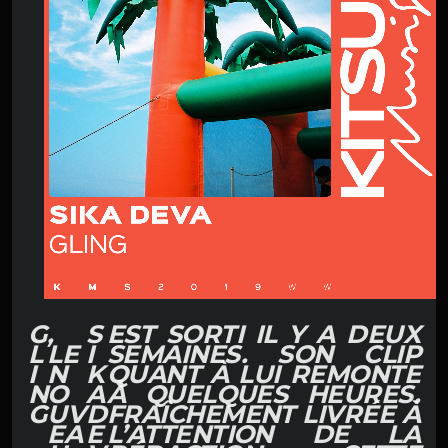
G
,
S
EST SORTI IL Y A DEUX
L
LE
I
SEMAINES. SON CLIP
I
N
K
QUANT À LUI REMONTE
N
O
A
À QUELQUES HEURES.
G
UV
D
FRAÎCHEMENT LIVRÉE À
EA
E
L’ATTENTION DE LA