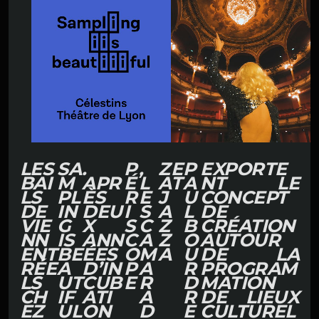
LES
SA
.
P
,
Z
E
P
EXPORTE
BAI
M
APR
É
L
A
T
A
NT LE
LS
PL
ÈS
R
E
J
U
CONCEPT
DE
IN
DEU
I
S
A
L
DE
VIE
G
X
S
C
Z
B
CRÉATION
NN
IS
ANN
C
A
Z
O
AUTOUR
ENT
BE
ÉES
O
M
A
U
DE LA
RÉE
A
D’IN
P
A
R
PROGRAM
LS
UT
CUB
E
R
D
MATION
CH
IF
ATI
A
R
DE LIEUX
EZ
UL
ON
D
E
CULTUREL