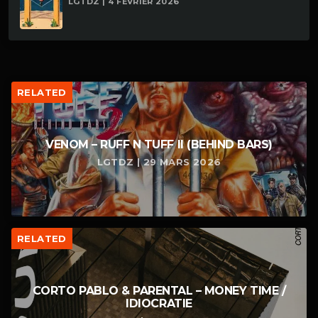
LGTDZ | 4 FÉVRIER 2026
RELATED
VENOM – RUFF N TUFF II (BEHIND BARS)
LGTDZ | 29 MARS 2026
RELATED
CORTO PABLO & PARENTAL – MONEY TIME /
IDIOCRATIE