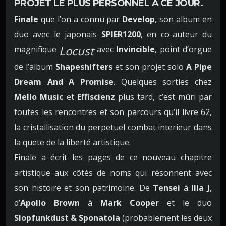
PROJET LE PLUS PERSONNEL À CE JOUR.
Finale
que l’on a connu par
Develop
, son album en
duo avec le japonais
SPIER1200
, en co-auteur du
Locust
magnifique
avec
Invincible
, point d’orgue
de l’album
Shapeshifters
et son projet solo
A Pipe
Dream And A Promise
. Quelques sorties chez
Mello Music
et
Effiscienz
plus tard, c’est mûri par
toutes les rencontres et son parcours qu’il livre 62,
la cristallisation du perpetuel combat interieur dans
la quete de la liberté artistique.
Finale a écrit les pages de ce nouveau chapitre
artistique aux côtés de noms qui résonnent avec
son histoire et son patrimoine. De
Tensei
à
Illa J
,
d’
Apollo Brown
à
Mark Cooper
et le duo
Slopfunkdust & Sponatola
(probablement les deux