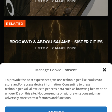
LGTDZ | 2 MARS 2026
RELATED
BROGAWD & ABDOU SALAME – SISTER CITIES
LGTDZ | 2 MARS 2026
Manage Cookie Consent
To provide the best experiences, we use technologies like cookies to
store and/or access device information. Consenting to these
technologies will allow us to process data such as browsing behavior or
unique IDs on this site. Not consenting or withdrawing consent, may
adversely affect certain features and functions.