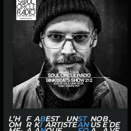
L’H
F
A
B
EST UN
ST
NO
B
,
OM
R
K
I
ARTISTE
AN
US
E
DE
ME-
A
A
N
QUE
FO
A
A
VE