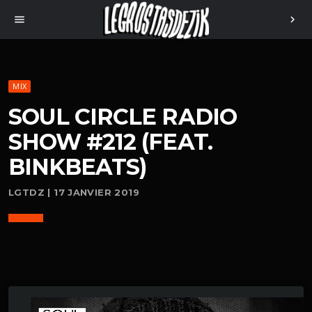
menu
chevron_right
MIX
SOUL CIRCLE RADIO
SHOW #212 (FEAT.
BINKBEATS)
LGTDZ | 17 JANVIER 2019