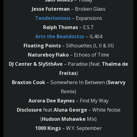
Jesse Futerman
– Broken Glass
Tenderlonious
– Expansions
Ralph Thomas
– E.S.T
Arts the Beatdoctor
– IL404
Floating Points
– Silhouettes (I, II & III)
Natureboy Flako
– Echoes of Time
DJ Center & Sly5thAve
– Paradise (feat.
Thalma de
Freitas
)
Braxton Cook
– Somewhere In Between (
Swarvy
Remix)
Aurora Dee Raynes
– Find My Way
Disclosure
feat
Aluna George
– White Noise
(
Hudson Mohawke
Mix)
1000 Kings
– W.Y. September