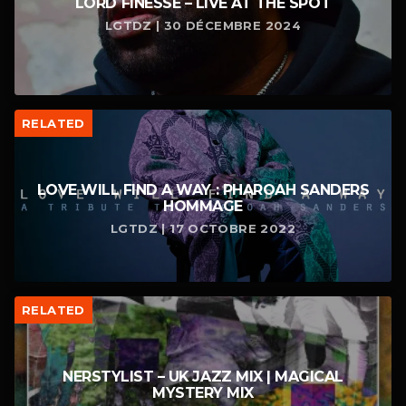
LORD FINESSE – LIVE AT THE SPOT
LGTDZ | 30 DÉCEMBRE 2024
RELATED
LOVE WILL FIND A WAY : PHAROAH SANDERS
HOMMAGE
LGTDZ | 17 OCTOBRE 2022
RELATED
NERSTYLIST – UK JAZZ MIX | MAGICAL
MYSTERY MIX