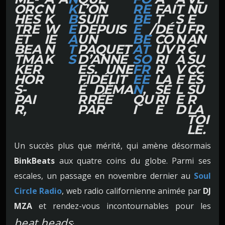
ORC
N
K
L’ON
RE
FAI
T
NU
HES
K
B
SUIT
BE
T
S
E
TRE
W
E
DEPUIS
E
/
DÉ
U
FR
ET
IE
A
UN
BE
CO
N
AN
BEA
N
T
PAQUET
AT
UV
R
C
TMA
K
S
D’ANNÉ
SO
RI
A
SU
KER
ES. UNE
FR
R
V
CC
HOR
FIDÉLIT
EE
LA
E
ÈS
S-
É DÉMA
N
,
SÉ
L
SU
PAI
RRÉE
QU
RI
E
R
R,
PAR
I
E
D
LA
TOI
LE.
Un succès plus que mérité, qui amène désormais
BinkBeats
aux quatre coins du globe. Parmi ses
escales, un passage en novembre dernier au
Soul
Circle Radio
, web radio californienne animée par
DJ
MZA
et rendez-vous incontournables pour les
beat heads
.