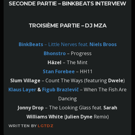
SECONDE PARTIE – BINKBEATS INTERVIEW
TROISIÈME PARTIE – DJ MZA
BinkBeats
– Little Nerves feat.
Niels Broos
Bhonstro
– Progress
Häzel
– The Mint
Stan Forebee
– HH11
Slum Village
– Count The Ways (featuring
Dwele
)
Klaus Layer
&
Figub Brazlevič
– When The Fish Are
Dancing
Jonny Drop
– The Looking Glass feat.
Sarah
Williams White
(
Julien Dyne
Remix)
WRITTEN BY
LGTDZ