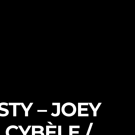
TY – JOEY
 CYBÈLE /