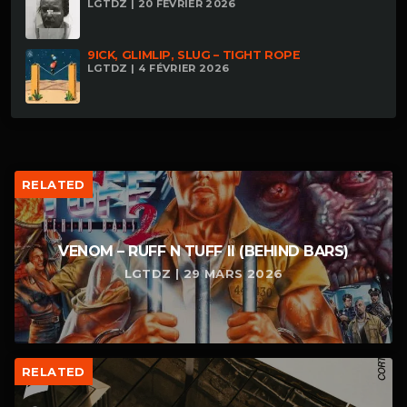
LGTDZ | 20 FÉVRIER 2026
9ICK, GLIMLIP, SLUG – TIGHT ROPE
LGTDZ | 4 FÉVRIER 2026
RELATED
VENOM – RUFF N TUFF II (BEHIND BARS)
LGTDZ | 29 MARS 2026
RELATED