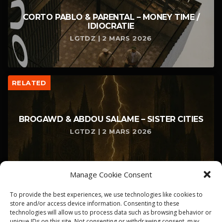
CORTO PABLO & PARENTAL – MONEY TIME /
IDIOCRATIE
LGTDZ | 2 MARS 2026
RELATED
BROGAWD & ABDOU SALAME – SISTER CITIES
LGTDZ | 2 MARS 2026
Manage Cookie Consent
To provide the best experiences, we use technologies like cookies to
store and/or access device information. Consenting to these
technologies will allow us to process data such as browsing behavior or
unique IDs on this site. Not consenting or withdrawing consent, may