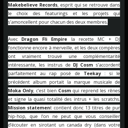
Makebelieve Records
, esprit qui se retrouve dans
le choix des featurings et les projets qui
s’amoncellent pour chacun des deux membres.
Avec
Dragon Fli Empire
la recette MC + DJ
fonctionne encore à merveille, et les deux compères
ont vraiment trouvé une complémentarité
intéressante, les instrus de
DJ Cosm
s’accordent
parfaitement au rap posé de
Teekay
: si le
précédent album portait la marque musicale de
Moka Only
, c’est bien
Cosm
qui reprend les rênes
et signe la quasi totalité des intrus + les scratchs.
Mission statemen
t contient donc 13 titres de pur
hip-hop, que l’on ne peut que vous conseiller
d’écouter en sirotant un canada dry (dans votre