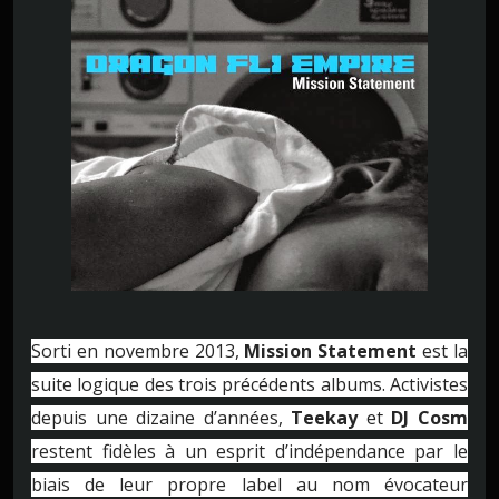
Sorti en novembre 2013,
Mission Statement
est la
suite logique des trois précédents albums. Activistes
depuis une dizaine d’années,
Teekay
et
DJ Cosm
restent fidèles à un esprit d’indépendance par le
biais de leur propre label au nom évocateur