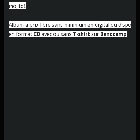
mojito).
Album à prix libre sans minimum en digital ou dispo
en format
CD
avec ou sans
T-shirt
sur
Bandcamp
.