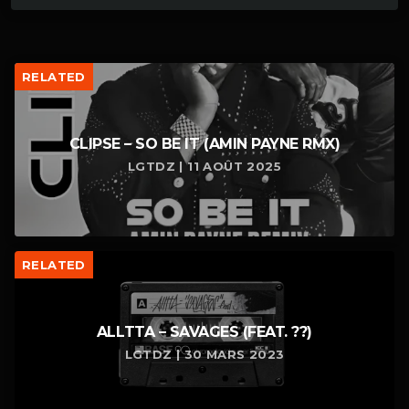
RELATED
CLIPSE – SO BE IT (AMIN PAYNE RMX)
LGTDZ | 11 AOÛT 2025
RELATED
ALLTTA – SAVAGES (FEAT. ??)
LGTDZ | 30 MARS 2023