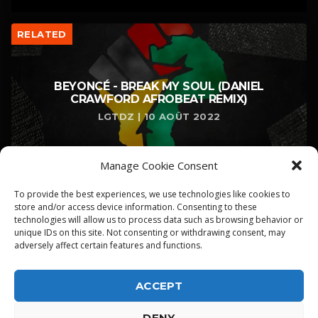
RELATED
BEYONCÉ​ -​ BREAK MY SOUL (DANIEL
CRAWFORD AFROBEAT REMIX)
LGTDZ | 10 AOÛT 2022
Manage Cookie Consent
To provide the best experiences, we use technologies like cookies to
store and/or access device information. Consenting to these
technologies will allow us to process data such as browsing behavior or
unique IDs on this site. Not consenting or withdrawing consent, may
adversely affect certain features and functions.
ACCEPT
DENY