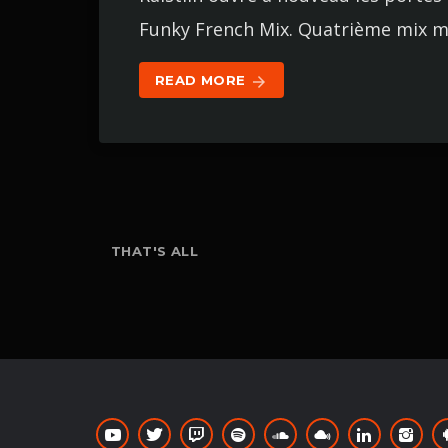
Funky French Mix. Quatrième mix ma
READ MORE
arrow_forward
THAT'S ALL