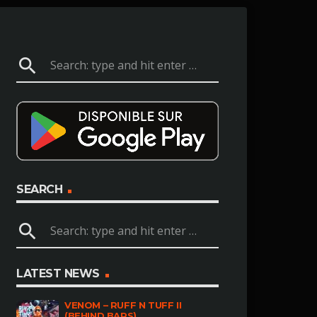
search
SEARCH
search
LATEST NEWS
VENOM – RUFF N TUFF II
(BEHIND BARS)