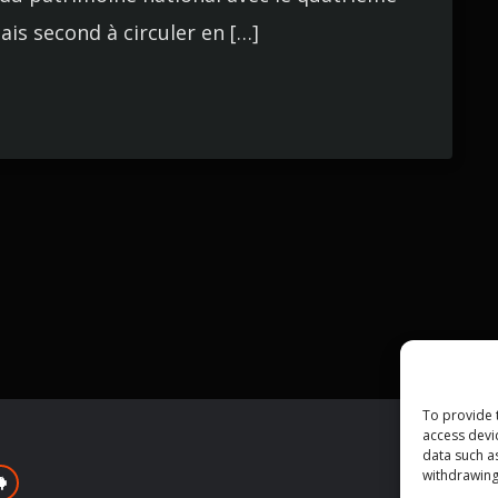
is second à circuler en […]
To provide 
access devi
data such a
withdrawing