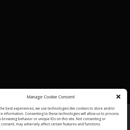
Manage Cookie Consent
the best experiences, we use technologies like cookies to store and/or
ce information. Consenting to these technologies will allow us to process
s browsing behavior or unique IDs on this site. Not consenting or
ALPHA DIALLO - TOUS DROITS RESERVES
 consent, may adversely affect certain features and functions.