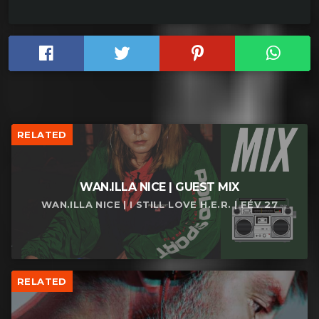
RELATED
WAN.ILLA NICE | GUEST MIX
WAN.ILLA NICE | I STILL LOVE H.E.R. | FÉV 27
RELATED