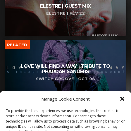
ELESTRE | GUEST MIX
ELESTRE | FÉV 22
RELATED
LOVE WILL FIND A WAY : TRIBUTE TO
PHAROAH SANDERS
SWITCH GROOVE | OCT 08
Manage Cookie Consent
To provide the best experiences, we use technologies like cookies to
store and/or access device information. Consenting to these
technologies will allow us to process data such as browsing behavior or
unique IDs on this site. Not consenting or withdrawing consent, may