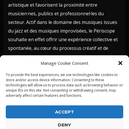
artistique et favorisent la proximité entre
musicien·nes, publics et professionnel·les du
secteur. Actif dans le domaine des musiques issues
du jazz et des musiques improvisées, le Périscope
souhaite en effet offrir une expérience collective et
spontanée, au cœur du processus créatif et de
musiques innovantes.
Manage Cookie Consent
To provide the best experiences, we use technologies like cookies to
store and/or access device information. Consenting to these
technologies will allow us to process data such as browsing behavior or
unique IDs on this site. Not consenting or withdrawing consent, may
adversely affect certain features and functions.
ACCEPT
DENY
ALPHA DIALLO - TOUS DROITS RESERVES