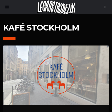
menu
chevron_right
KAFÉ STOCKHOLM