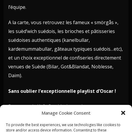
l’équipe.
A la carte, vous retrouvez les fameux « smörgås »,
les suèd’wich suédois, les brioches et pâtisseries
suédoises authentiques (kanelbullar,
kardemummabullar, gâteaux typiques suédois…etc),
et un choix exceptionnel de confiseries directement
venues de Suède (Bilar, Got&Blandat, Noblesse,
Daim).
Sans oublier l’exceptionnelle playlist d’Oscar !
Retrouvez le Kafe Stockholm sur Instagram
Manage Cookie Consent
To provide the best experiences, we use technologies like cookies to
store and/or access device information. Consenting to these