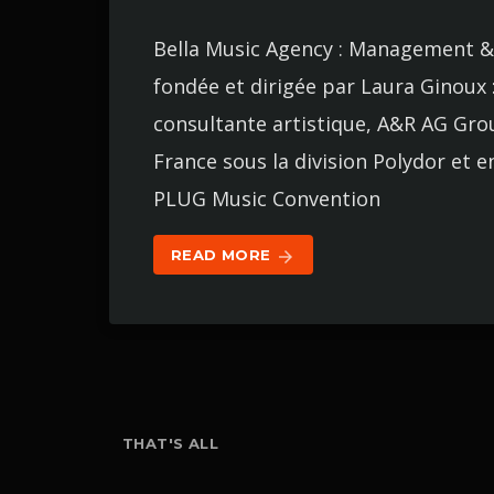
Bella Music Agency : Management & 
fondée et dirigée par Laura Ginoux 
consultante artistique, A&R AG Grou
France sous la division Polydor et e
PLUG Music Convention
READ MORE
arrow_forward
THAT'S ALL