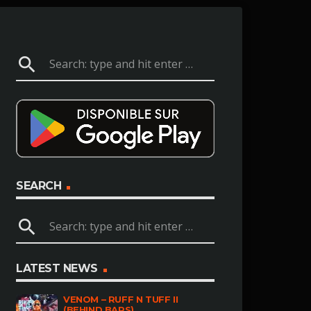
search
SEARCH
search
LATEST NEWS
VENOM – RUFF N TUFF II
(BEHIND BARS)