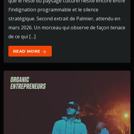
que le reste du paysage culturel hésite encore entre
l’indignation programmable et le silence
stratégique. Second extrait de Palmier, attendu en
mars 2026. Un morceau qui observe de façon tenace
de ce qui […]
READ MORE
arrow_forward