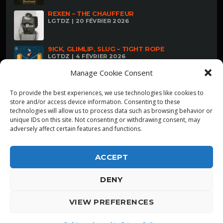
REXEN – THE CHAUFFEUR
LGTDZ | 20 FÉVRIER 2026
9ICK, GLIMLIP, SLUG – TIGHT ROPE
LGTDZ | 4 FÉVRIER 2026
Manage Cookie Consent
To provide the best experiences, we use technologies like cookies to
store and/or access device information. Consenting to these
technologies will allow us to process data such as browsing behavior or
unique IDs on this site. Not consenting or withdrawing consent, may
adversely affect certain features and functions.
ACCEPT
DENY
ALPHA DIALLO - TOUS DROITS RESERVES
VIEW PREFERENCES
LGTDZ