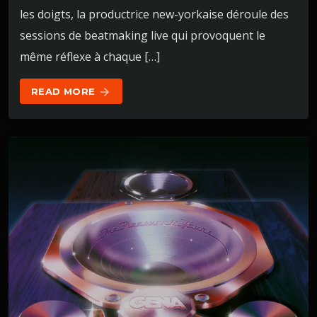
les doigts, la productrice new-yorkaise déroule des
sessions de beatmaking live qui provoquent le
même réflexe à chaque […]
READ MORE
arrow_forward