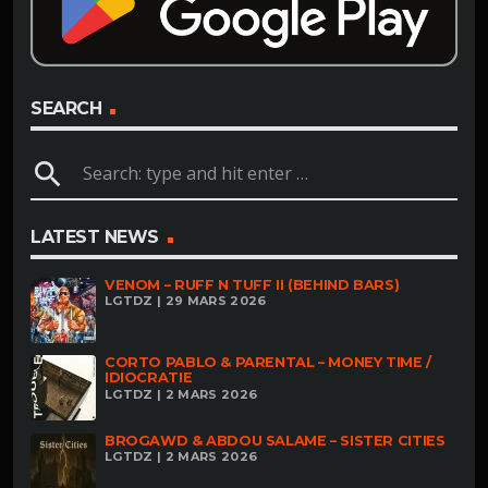
SEARCH
search
LATEST NEWS
VENOM – RUFF N TUFF II (BEHIND BARS)
LGTDZ | 29 MARS 2026
CORTO PABLO & PARENTAL – MONEY TIME /
IDIOCRATIE
LGTDZ | 2 MARS 2026
BROGAWD & ABDOU SALAME – SISTER CITIES
LGTDZ | 2 MARS 2026