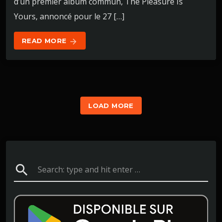
d’un premier album commun, The Pleasure Is
Yours, annoncé pour le 27 […]
READ MORE
arrow_forward
LOAD MORE
search