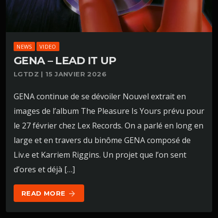
NEWS
VIDEO
GENA – LEAD IT UP
LGTDZ | 15 JANVIER 2026
GENA continue de se dévoiler Nouvel extrait en
images de l’album The Pleasure Is Yours prévu pour
le 27 février chez Lex Records. On a parlé en long en
large et en travers du binôme GENA composé de
Liv.e et Karriem Riggins. Un projet que l’on sent
d’ores et déjà […]
READ MORE
arrow_forward