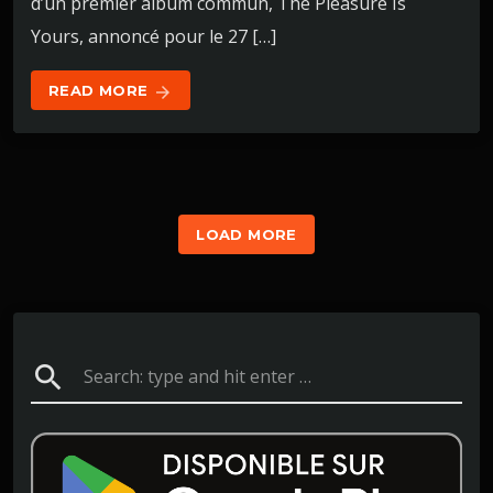
d’un premier album commun, The Pleasure Is
Yours, annoncé pour le 27 […]
READ MORE
arrow_forward
LOAD MORE
search