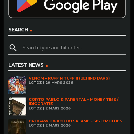
SEARCH
search
LATEST NEWS
VENOM – RUFF N TUFF II (BEHIND BARS)
LGTDZ | 29 MARS 2026
CORTO PABLO & PARENTAL – MONEY TIME /
IDIOCRATIE
LGTDZ | 2 MARS 2026
BROGAWD & ABDOU SALAME – SISTER CITIES
LGTDZ | 2 MARS 2026