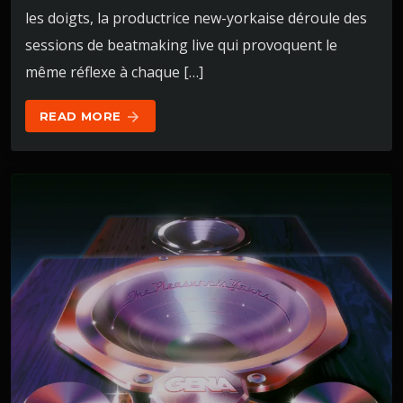
les doigts, la productrice new-yorkaise déroule des
sessions de beatmaking live qui provoquent le
même réflexe à chaque […]
READ MORE
arrow_forward