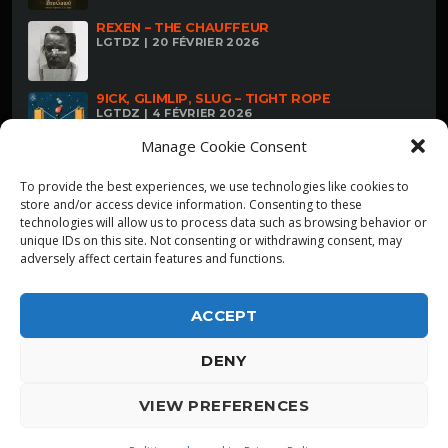
REXEN – THE CHAUFFEUR
LGTDZ | 20 FÉVRIER 2026
9ICK, GLIMLIP, SLUG – TIGHT ROPE
LGTDZ | 4 FÉVRIER 2026
Manage Cookie Consent
To provide the best experiences, we use technologies like cookies to
store and/or access device information. Consenting to these
technologies will allow us to process data such as browsing behavior or
unique IDs on this site. Not consenting or withdrawing consent, may
adversely affect certain features and functions.
ACCEPT
DENY
ALPHA DIALLO - TOUS DROITS RESERVES
VIEW PREFERENCES
LGTDZ