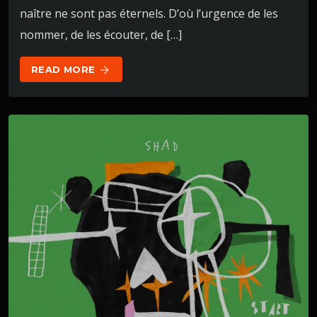
naître ne sont pas éternels. D’où l’urgence de les
nommer, de les écouter, de […]
READ MORE
arrow_forward