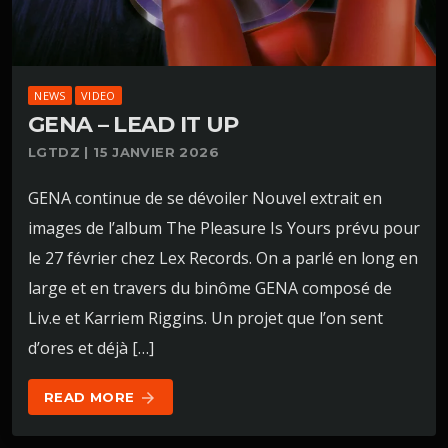
NEWS
VIDEO
GENA – LEAD IT UP
LGTDZ | 15 JANVIER 2026
GENA continue de se dévoiler Nouvel extrait en
images de l’album The Pleasure Is Yours prévu pour
le 27 février chez Lex Records. On a parlé en long en
large et en travers du binôme GENA composé de
Liv.e et Karriem Riggins. Un projet que l’on sent
d’ores et déjà […]
READ MORE
arrow_forward