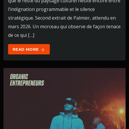
que le reste du paysage culturel hésite encore entre
l’indignation programmable et le silence
stratégique. Second extrait de Palmier, attendu en
mars 2026. Un morceau qui observe de façon tenace
de ce qui […]
READ MORE
arrow_forward