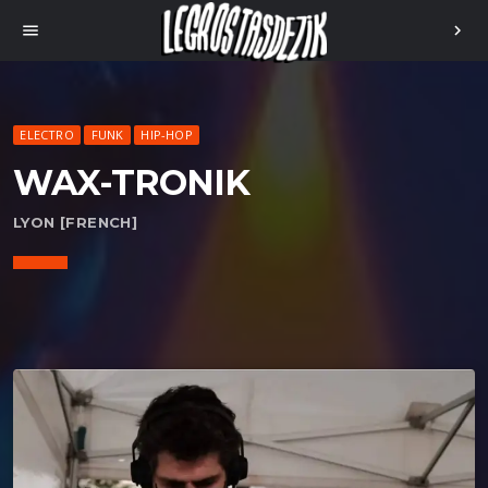
menu
chevron_right
ELECTRO
FUNK
HIP-HOP
WAX-TRONIK
LYON [FRENCH]