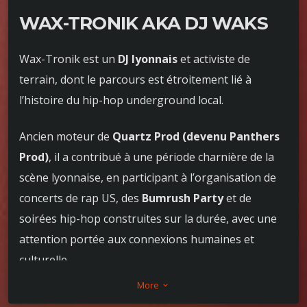
WAX-TRONIK AKA DJ WAKS
Wax-Tronik est un
DJ lyonnais
et activiste de
terrain, dont le parcours est étroitement lié à
l’histoire du hip-hop underground local.
Ancien moteur de
Quartz Prod (devenu Panthers
Prod)
, il a contribué à une période charnière de la
scène lyonnaise, en participant à l’organisation de
concerts de rap US, des
Bumrush Party
et de
soirées hip-hop construites sur la durée, avec une
attention portée aux connexions humaines et
culturelle.
More
keyboard_arrow_down
DJ avant tout, Wax-Tronik a également marqué des