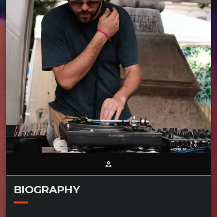
person_outline
BIOGRAPHY